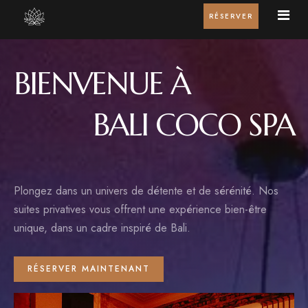
RÉSERVER
BIENVENUE À
Accueil
Suite Serenity
BALI COCO SPA
Suite Zenitude
Tarifs
Plongez dans un univers de détente et de sérénité. Nos
Contacts
suites privatives vous offrent une expérience bien-être
unique, dans un cadre inspiré de Bali.
RÉSERVER MAINTENANT