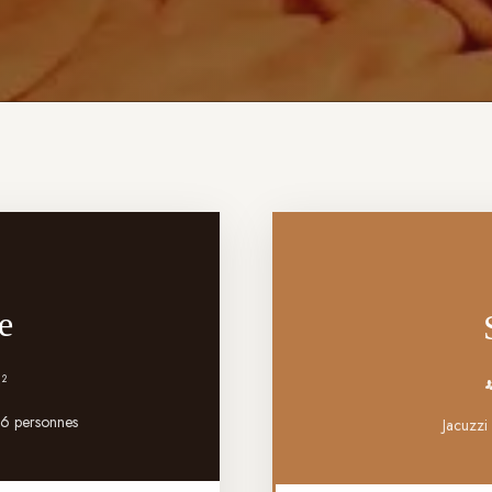
e
²
à 6 personnes
Jacuzzi