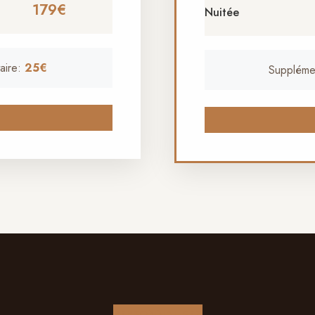
179€
Nuitée
aire:
25€
Suppléme
PERSONNALISEZ