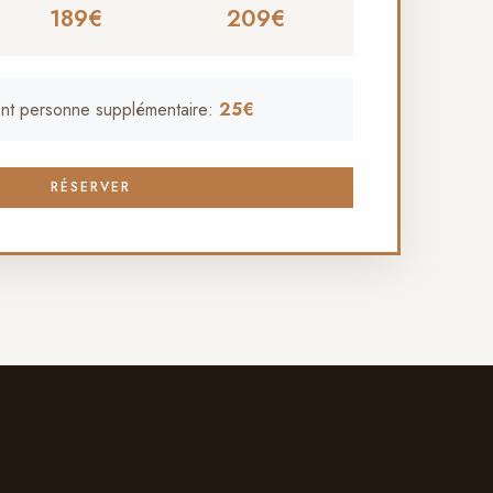
189€
209€
nt personne supplémentaire:
25€
RÉSERVER