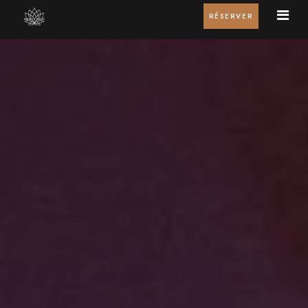
RÉSERVER
Accueil
Suite Serenity
Suite Zenitude
Tarifs
Contacts